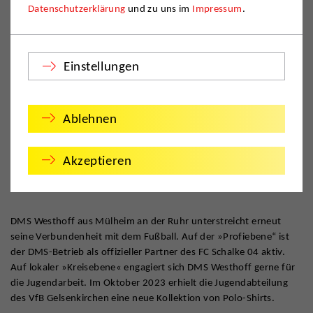
Datenschutzerklärung
und zu uns im
Impressum
.
Einstellungen
Ablehnen
Akzeptieren
DMS Westhoff aus Mülheim an der Ruhr unterstreicht erneut
seine Verbundenheit mit dem Fußball. Auf der »Profiebene“ ist
der DMS-Betrieb als offizieller Partner des FC Schalke 04 aktiv.
Auf lokaler »Kreisebene« engagiert sich DMS Westhoff gerne für
die Jugendarbeit. Im Oktober 2023 erhielt die Jugendabteilung
des VfB Gelsenkirchen eine neue Kollektion von Polo-Shirts.