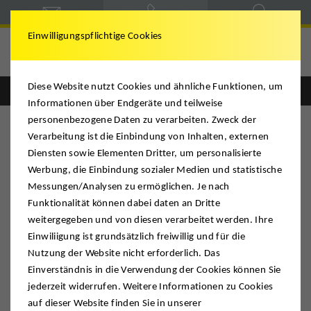
Einwilligungspflichtige Cookies
Westhoff
Diese Website nutzt Cookies und ähnliche Funktionen, um
Informationen über Endgeräte und teilweise
personenbezogene Daten zu verarbeiten. Zweck der
Verarbeitung ist die Einbindung von Inhalten, externen
Diensten sowie Elementen Dritter, um personalisierte
Westhoff
Werbung, die Einbindung sozialer Medien und statistische
Messungen/Analysen zu ermöglichen. Je nach
Funktionalität können dabei daten an Dritte
SPONSORING. Jugend des VfB
weitergegeben und von diesen verarbeitet werden. Ihre
Gelsenkirchen kickt in neuen Polo-Shirts
Einwiliigung ist grundsätzlich freiwillig und für die
mit Logo von DMS Westhoff
Nutzung der Website nicht erforderlich. Das
Einverständnis in die Verwendung der Cookies können Sie
jederzeit widerrufen. Weitere Informationen zu Cookies
auf dieser Website finden Sie in unserer