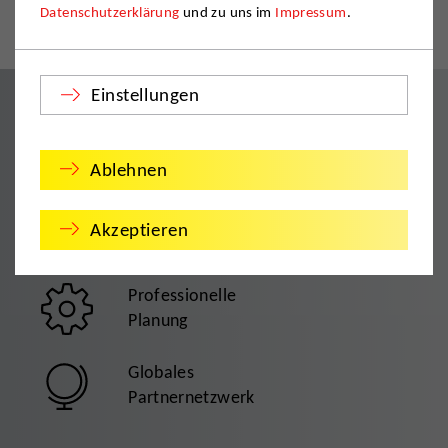
Datenschutzerklärung
und zu uns im
Impressum
.
Mülheim an der Ruhr
Einstellungen
TÜV-zertifizierte
Qualität
Ablehnen
Individuelle
Akzeptieren
Beratung
Professionelle
Planung
Globales
Partnernetzwerk