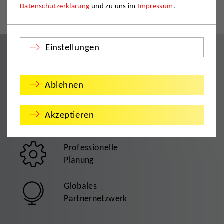
Datenschutzerklärung
und zu uns im
Impressum
.
Mülheim an der Ruhr
Einstellungen
TÜV-zertifizierte
Qualität
Ablehnen
Individuelle
Akzeptieren
Beratung
Professionelle
Planung
Globales
Partnernetzwerk